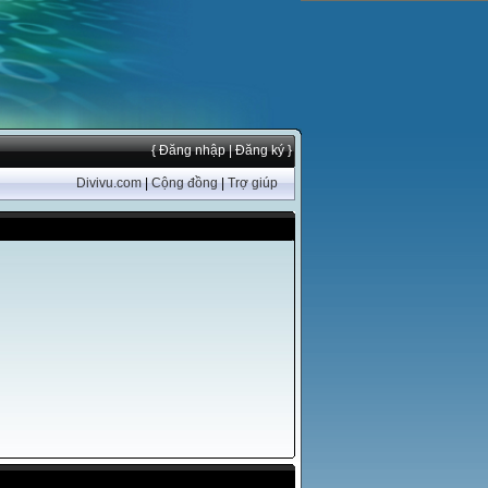
{ Đăng nhập
| Đăng ký }
Divivu.com
|
Cộng đồng
|
Trợ giúp