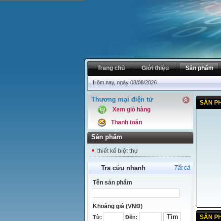
Trang chủ
Giới thiệu
Sản phẩm
Hôm nay, ngày 08/08/2026
Thương mại điện tử
SẢN P
Xem giỏ hàng
Thanh toán
Sản phẩm
thiết kế biệt thự
Tra cứu nhanh
Tất cả
Tên sản phẩm
Khoảng giá (VNĐ)
SẢN P
Từ:
Đến: