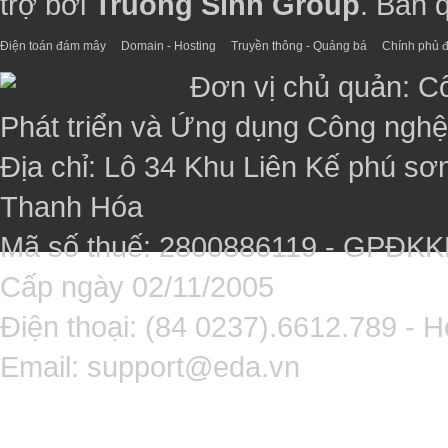
trợ bởi
Truong Sinh Group
. Bản 
Điện toán đám mây
Domain - Hosting
Truyền thông - Quảng bá
Chính phủ đ
Đơn vị chủ quản: C
Phát triển và Ứng dụng Công ngh
Địa chỉ: Lô 34 Khu Liên Kế phú sơ
Thanh Hóa
Mã số thuế: 2800886119 - GPĐK
Cấp ngày 02/11/2005
Điện thoại: (84 0237).6612.789 - H
Email:
support@eda.vn