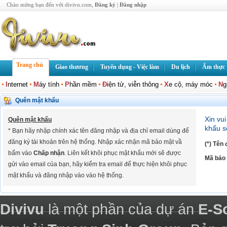
Chào mừng bạn đến với divivu.com,
Đăng ký
|
Đăng nhập
Trang chủ
Giao thương
Tuyển dụng - Việc làm
Du lịch
Ẩm thực
I
nternet
M
áy tính
P
hần mềm
Đ
iện tử, viễn thông
X
e cộ, máy móc
N
g
Quên mật khẩu
Xin vu
Quên mật khẩu
khẩu s
* Bạn hãy nhập chính xác tên đăng nhập và địa chỉ email dùng để
đăng ký tài khoản trên hệ thống. Nhập xác nhận mã bảo mật vầ
(*) Tên
bấm vào
Chấp nhận
. Liên kết khôi phục mật khẩu mới sẽ được
Mã bảo
gửi vào email của bạn, hãy kiểm tra email để thực hiện khôi phục
mật khẩu và đăng nhập vào vào hệ thống.
Divivu
là một phần của dự án
E-S